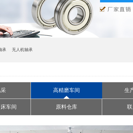
轴承
无人机轴承
风采
高精磨车间
生
磨床车间
原料仓库
联