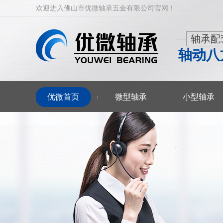
欢迎进入佛山市优微轴承五金有限公司官网！
轴承配
轴动八
优微首页
微型轴承
小型轴承