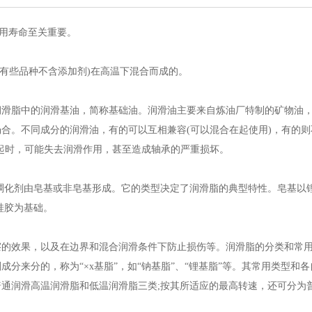
使用寿命至关重要。
(有些品种不含添加剂)在高温下混合而成的。
润滑脂中的润滑基油，简称基础油。润滑油主要来自炼油厂特制的矿物油
合。不同成分的润滑油，有的可以互相兼容(可以混合在起使用)，有的则
起时，可能失去润滑作用，甚至造成轴承的严重损坏。
稠化剂由皂基或非皂基形成。它的类型决定了润滑脂的典型特性。皂基以
硅胶为基础。
擦的效果，以及在边界和混合润滑条件下防止损伤等。润滑脂的分类和常
分来分的，称为“×x基脂”，如“钠基脂”、“锂基脂”等。其常用类型和
通润滑高温润滑脂和低温润滑脂三类;按其所适应的最高转速，还可分为