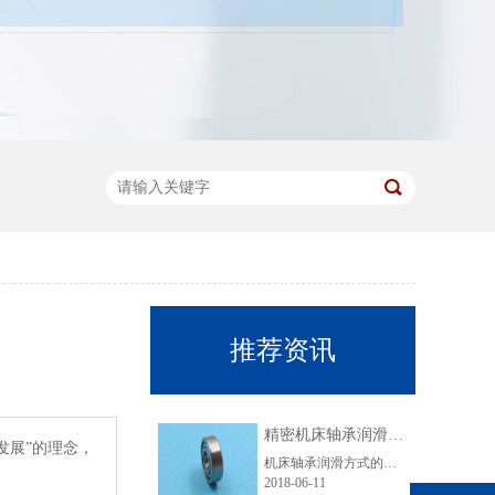
推荐资讯
精密机床轴承润滑要注意哪些事项？
发展”的理念，
机床轴承润滑方式的选择与轴承的转速、载荷、容许温升、轴承类型以及相关条件等有关。下面优微承给大家讲解一下机床轴承脂润滑的注意事项。脂润滑的特点是润滑剂粘附力强、使用方便、维护简单，无需经常添加和更换润滑剂。但其摩擦阻力要比油润滑时大。机床轴承最常用的润滑脂是以矿物油作为基础油的锂基脂，对高速精......
2018-06-11