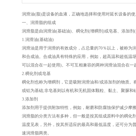
润滑油(脂)是设备的血液，正确地选择和使用对延长设备的
一、润滑脂的组成
润滑脂是由润滑油(基础油)、稠化剂(增稠剂)或皂基、添加剂
1.润滑油(基础油)
润滑油是用于润滑的有效成分，占总量的70％以上，被称为
和合成油。合成油具有特殊的应用，例如，超高温和超低温场
可以混合在一起使用)。不可互相兼容的两种润滑油混合在一
2.稠化剂或皂基
稠化剂也称为增稠剂，它是吸附润滑油和/或添加剂的物质。
或铝为基础;非皂基则以有机和无机固体颗粒、黏土、聚脲和
3.添加剂
添加剂用于提供附加特性，例如，耐磨和防腐蚀保护减少摩
润滑脂的分类方法有多种，但一般是按其组成原料中的稠化剂成
温度见表，另外，按其所适应的最高和最低温度，还可分为普
速润滑脂两类。