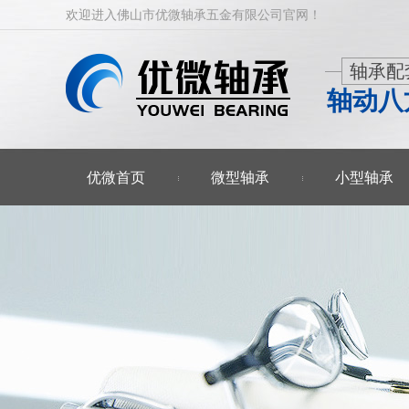
欢迎进入佛山市优微轴承五金有限公司官网！
轴承配
轴动八
优微首页
微型轴承
小型轴承