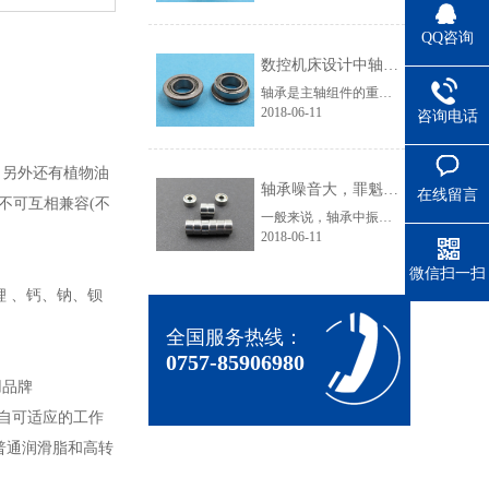
QQ咨询
数控机床设计中轴承选用技巧
轴承是主轴组件的重要组成部分，它的类型、结构、配置、精度、安装、调整、润滑和冷却都直接影响主轴组件的工作性能。主轴的回转精度在很大程度上由轴承所决定。优微轴承小编就来介绍数控机床设计中轴承选用技巧。主轴滚动轴承(1)滚动轴承的类型滚动轴承摩擦阻力小，可以预紧，润滑维护简单，能在一定的转速范围和载......
2018-06-11
咨询电话
，另外还有植物油
轴承噪音大，罪魁祸首竟是它！
在线留言
不可互相兼容(不
一般来说，轴承中振动的产生，滚动轴承本身不产生噪音，通常感觉的“轴承噪音”事实上是轴承直接或间接地与周围结构产生振动的声音效应。这就是为什么许多时候噪音问题可被视为涉及到整个轴承应用的振动问题。(1)因加载滚动体数量变化而产生的激振：当一个径向负荷加载于某个轴承时，其承载负荷的滚动体数量在运行中......
2018-06-11
微信扫一扫
锂
、
钙、钠、钡
全国服务热线：
0757-85906980
用品牌
各自可适应的工作
普通润滑脂和高转