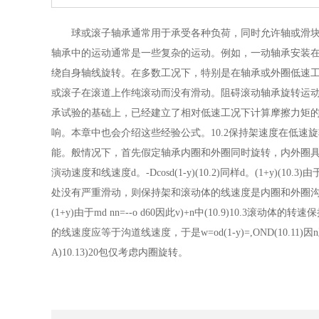
球或滚子轴承通常用于承受各种负荷，同时允许轴或滑块转
轴承中的运动通常是一些复杂的运动。例如，一动轴承安装在转速为n(
绕自身轴线旋转。在多数工况下，特别是在轴承或外圈低速
或滚子在滚道上作纯滚动而没有滑动。阻碍滚动轴承旋转运
承试验的基础上，已经建立了相对低速工况下计算摩擦力矩
响。本章中也会介绍这些经验公式。10.2保持架速度在低速
能。般情况下，首先假定轴承内圈和外圈同时旋转，内外圈具有相同接触角
演动速度和线速度d。-Dcosd(1-y)(10.2)同样d。(1+y)(10.3)由于
处没有严重滑动，则保持架和滚动体的线速度是内圈和外圈沟道线速度平均值，于
(1+y)由于md nn=--o d60因此v)+n中(10.9)10.
的线速度应等于沟道线速度，于是w=od(1-y)=,OND(10.11)因n正比
A)10.13)20包仅考虑内圈旋转。