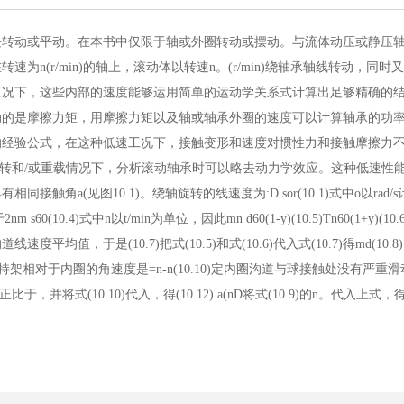
动或平动。在本书中仅限于轴或外圈转动或摆动。与流体动压或静压轴
r/min)的轴上，滚动体以转速n。(r/min)绕轴承轴线转动，同时又以转速
工况下，这些内部的速度能够运用简单的运动学关系式计算出足够精确的
动的是摩擦力矩，用摩擦力矩以及轴或轴承外圈的速度可以计算轴承的功
的经验公式，在这种低速工况下，接触变形和速度对惯性力和接触摩擦力
旋转和/或重载情况下，分析滚动轴承时可以略去动力学效应。这种低速性
a(见图10.1)。绕轴旋转的线速度为:D sor(10.1)式中o以rad/s
2nm s60(10.4)式中n以t/min为单位，因此mn d60(1-y)(10.5)Tn60(1+y)
是(10.7)把式(10.5)和式(10.6)代入式(10.7)得md(10.8)120
3滚动体的转速保持架相对于内圈的角速度是=n-n(10.10)定内圈沟道与球接触处没有
于，并将式(10.10)代入，得(10.12) a(nD将式(10.9)的n。代入上式，得(1-y