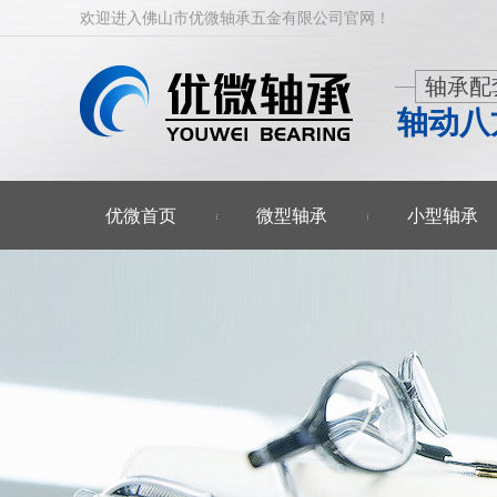
欢迎进入佛山市优微轴承五金有限公司官网！
轴承配
轴动八
优微首页
微型轴承
小型轴承