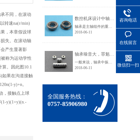
承不同，在滚动
数控机床设计中轴承选用技巧
咨询电话
na(r/min)
轴承是主轴组件的重要组成部分，它的类型、结构、配置、精度、安装、调整、润滑和冷却都直接影响主轴组件的工作性能。主轴的回转精度在很大程度上由轴承所决定。优微轴承小编就来介绍数控机床设计中轴承选用技巧。主轴滚动轴承(1)滚动轴承的类型滚动轴承摩擦阻力小，可以预紧，润滑维护简单，能在一定的转速范围和载......
结果，本章假设球
2018-06-11
率损失。在滚动轴
在线留言
不会产生显著影
轴承噪音大，罪魁祸首竟是它！
能被称为运动学性
一般来说，轴承中振动的产生，滚动轴承本身不产生噪音，通常感觉的“轴承噪音”事实上是轴承直接或间接地与周围结构产生振动的声音效应。这就是为什么许多时候噪音问题可被视为涉及到整个轴承应用的振动问题。(1)因加载滚动体数量变化而产生的激振：当一个径向负荷加载于某个轴承时，其承载负荷的滚动体数量在运行中......
微信扫一扫
计算。因此图10.1
2018-06-11
(10.6)如果在沟道接触
n(1-y)+n。
严重滑动，接触点上球
全国服务热线：
)(1+y)(n.-
0757-85906980