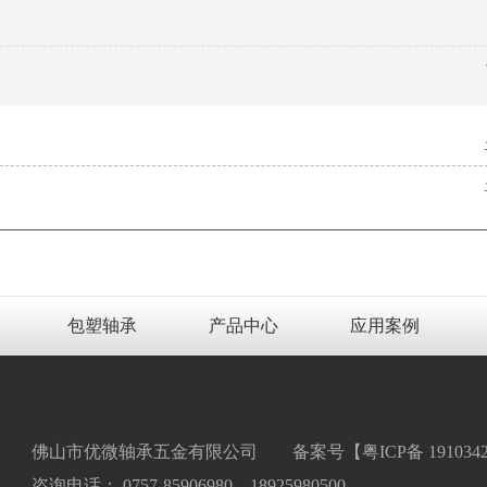
包塑轴承
产品中心
应用案例
佛山市优微轴承五金有限公司 备案号【
粤ICP备 191034
咨询电话： 0757-85906980 18925980500