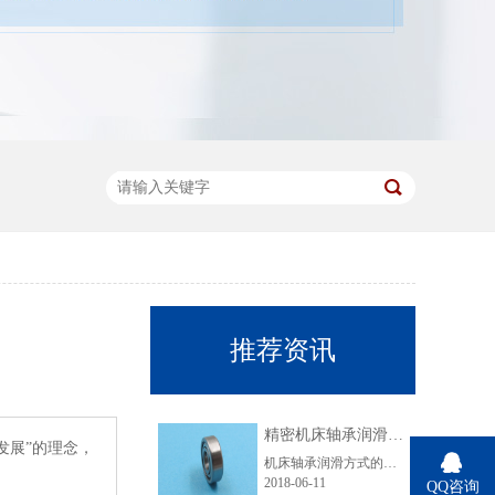
推荐资讯
精密机床轴承润滑要注意哪些事项？
发展”的理念，
机床轴承润滑方式的选择与轴承的转速、载荷、容许温升、轴承类型以及相关条件等有关。下面优微承给大家讲解一下机床轴承脂润滑的注意事项。脂润滑的特点是润滑剂粘附力强、使用方便、维护简单，无需经常添加和更换润滑剂。但其摩擦阻力要比油润滑时大。机床轴承最常用的润滑脂是以矿物油作为基础油的锂基脂，对高速精......
2018-06-11
QQ咨询