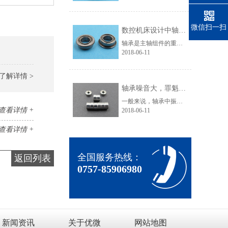
微信扫一扫
数控机床设计中轴承选用技巧
轴承是主轴组件的重要组成部分，它的类型、结构、配置、精度、安装、调整、润滑和冷却都直接影响主轴组件的工作性能。主轴的回转精度在很大程度上由轴承所决定。优微轴承小编就来介绍数控机床设计中轴承选用技巧。主轴滚动轴承(1)滚动轴承的类型滚动轴承摩擦阻力小，可以预紧，润滑维护简单，能在一定的转速范围和载......
2018-06-11
了解详情 >
轴承噪音大，罪魁祸首竟是它！
一般来说，轴承中振动的产生，滚动轴承本身不产生噪音，通常感觉的“轴承噪音”事实上是轴承直接或间接地与周围结构产生振动的声音效应。这就是为什么许多时候噪音问题可被视为涉及到整个轴承应用的振动问题。(1)因加载滚动体数量变化而产生的激振：当一个径向负荷加载于某个轴承时，其承载负荷的滚动体数量在运行中......
查看详情 +
2018-06-11
查看详情 +
全国服务热线：
返回列表
0757-85906980
新闻资讯
关于优微
网站地图