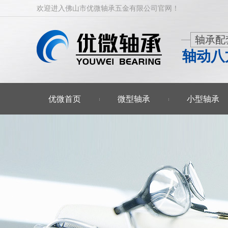
欢迎进入佛山市优微轴承五金有限公司官网！
轴承配
轴动八
优微首页
微型轴承
小型轴承