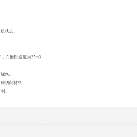
随机状态。
下，而磨削速度为35m3
面烧伤。
度难切削材料
切削。