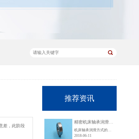
推荐资讯
精密机床轴承润滑要注意哪些事项？
意差，此阶段
机床轴承润滑方式的选择与轴承的转速、载荷、容许温升、轴承类型以及相关条件等有关。下面优微承给大家讲解一下机床轴承脂润滑的注意事项。脂润滑的特点是润滑剂粘附力强、使用方便、维护简单，无需经常添加和更换润滑剂。但其摩擦阻力要比油润滑时大。机床轴承最常用的润滑脂是以矿物油作为基础油的锂基脂，对高速精......
2018-06-11