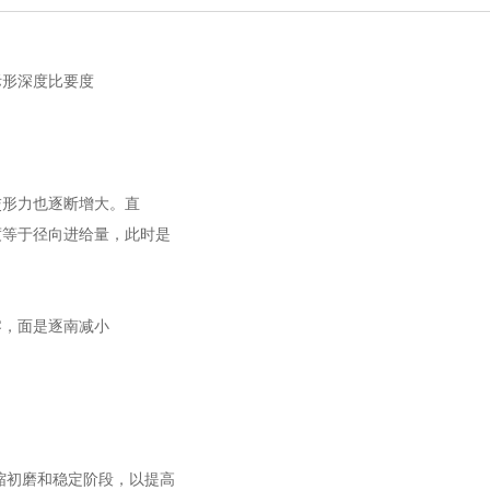
际形深度比要度
交形力也逐断增大。直
度等于径向进给量，此时是
零，面是逐南减小
缩初磨和稳定阶段，以提高