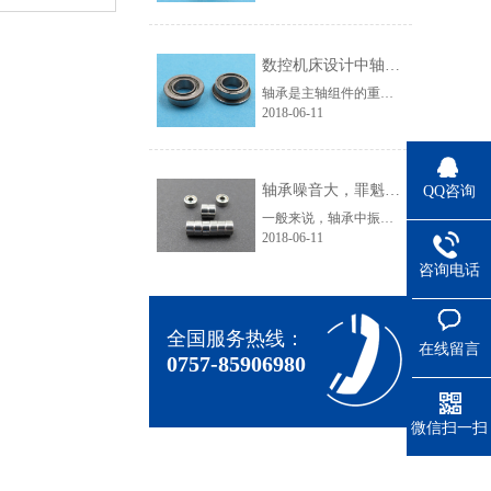
数控机床设计中轴承选用技巧
轴承是主轴组件的重要组成部分，它的类型、结构、配置、精度、安装、调整、润滑和冷却都直接影响主轴组件的工作性能。主轴的回转精度在很大程度上由轴承所决定。优微轴承小编就来介绍数控机床设计中轴承选用技巧。主轴滚动轴承(1)滚动轴承的类型滚动轴承摩擦阻力小，可以预紧，润滑维护简单，能在一定的转速范围和载......
2018-06-11
轴承噪音大，罪魁祸首竟是它！
QQ咨询
一般来说，轴承中振动的产生，滚动轴承本身不产生噪音，通常感觉的“轴承噪音”事实上是轴承直接或间接地与周围结构产生振动的声音效应。这就是为什么许多时候噪音问题可被视为涉及到整个轴承应用的振动问题。(1)因加载滚动体数量变化而产生的激振：当一个径向负荷加载于某个轴承时，其承载负荷的滚动体数量在运行中......
2018-06-11
咨询电话
全国服务热线：
在线留言
0757-85906980
微信扫一扫