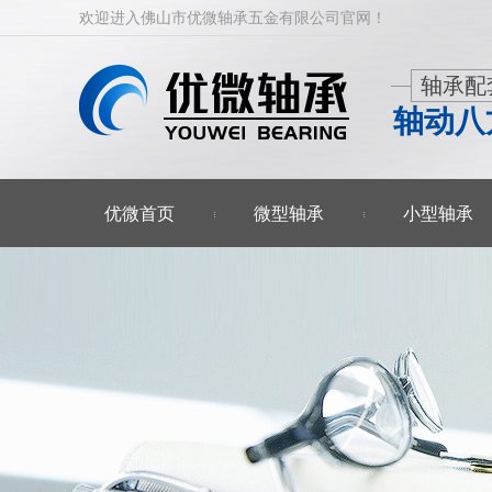
欢迎进入佛山市优微轴承五金有限公司官网！
轴承配
轴动八
优微首页
微型轴承
小型轴承