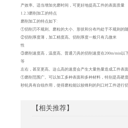
产效率。适当增加光磨时间，可更好地提高工件的表面质量
1.2.3磨削加工的特点
磨削加工的特点如下:
①切削刃不规则。磨粒的大小、形状和分布均处于不规则的
②切削厚度薄，加工精度高。切削厚度一般只有几微米
性
③磨削速度高，温度高。普通刀具的切削速度在200m/min以
等
左右，甚至更高。这么高的速度会产生大量热量造成工件表
①磨削范围广。可以加工多种表面和多种材料，特别是高硬
秒轮具有自锐作用，使得磨粒能以较锋利的列口对工件进行
【相关推荐】