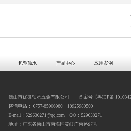
包塑轴承
产品中心
应用案例
佛山市优微轴承五金有限公司 备案号【
粤ICP备 191034
咨询电话： 0757-85906980 18925980500
E-mail：529630271@qq.com QQ：529630271
地址：广东省佛山市南海区黄岐广佛路97号