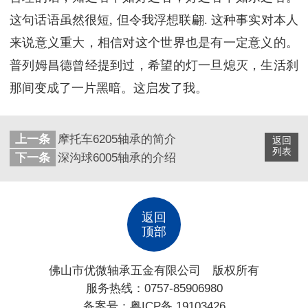
这句话语虽然很短, 但令我浮想联翩. 这种事实对本人
来说意义重大，相信对这个世界也是有一定意义的。
普列姆昌德曾经提到过，希望的灯一旦熄灭，生活刹
那间变成了一片黑暗。这启发了我。
上一条
摩托车6205轴承的简介
返回
列表
下一条
深沟球6005轴承的介绍
返回
顶部
佛山市优微轴承五金有限公司 版权所有
服务热线：0757-85906980
备案号：
粤ICP备 19103426