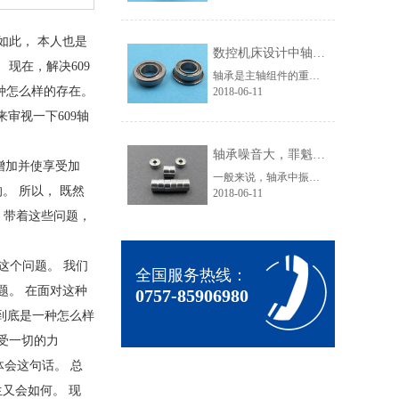
如此， 本人也是
数控机床设计中轴承选用技巧
现在，解决609
轴承是主轴组件的重要组成部分，它的类型、结构、配置、精度、安装、调整、润滑和冷却都直接影响主轴组件的工作性能。主轴的回转精度在很大程度上由轴承所决定。优微轴承小编就来介绍数控机床设计中轴承选用技巧。主轴滚动轴承(1)滚动轴承的类型滚动轴承摩擦阻力小，可以预紧，润滑维护简单，能在一定的转速范围和载......
种怎么样的存在。
2018-06-11
审视一下609轴
轴承噪音大，罪魁祸首竟是它！
增加并使享受加
一般来说，轴承中振动的产生，滚动轴承本身不产生噪音，通常感觉的“轴承噪音”事实上是轴承直接或间接地与周围结构产生振动的声音效应。这就是为什么许多时候噪音问题可被视为涉及到整个轴承应用的振动问题。(1)因加载滚动体数量变化而产生的激振：当一个径向负荷加载于某个轴承时，其承载负荷的滚动体数量在运行中......
。 所以， 既然
2018-06-11
 带着这些问题，
这个问题。 我们
全国服务热线：
题。 在面对这种
0757-85906980
，到底是一种怎么样
受一切的力
会这句话。 总
又会如何。 现