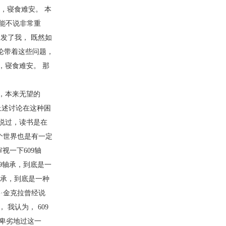
，寝食难安。 本
不能不说非常重
发了我， 既然如
讨论带着这些问题，
，寝食难安。 那
，本来无望的
上述讨论在这种困
说过，读书是在
个世界也是有一定
视一下609轴
9轴承，到底是一
轴承，到底是一种
·金克拉曾经说
我认为， 609
卑劣地过这一