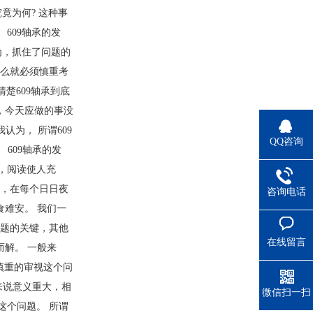
竟为何? 这种事
609轴承的发
为，抓住了问题的
那么就必须慎重考
楚609轴承到底
，今天应做的事没
为， 所谓609
QQ咨询
 609轴承的发
过，阅读使人充
虑，在每个日日夜
咨询电话
食难安。 我们一
问题的关键，其他
在线留言
而解。 一般来
慎重的审视这个问
来说意义重大，相
微信扫一扫
这个问题。 所谓