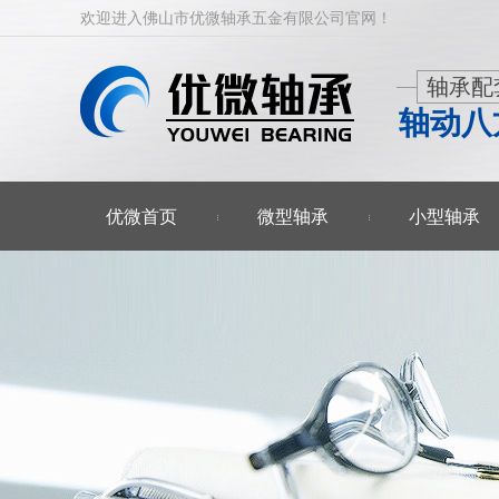
欢迎进入佛山市优微轴承五金有限公司官网！
轴承配
轴动八
优微首页
微型轴承
小型轴承