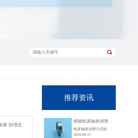
推荐资讯
精密机床轴承润滑要注意哪些事项？
发展”的理念，
机床轴承润滑方式的选择与轴承的转速、载荷、容许温升、轴承类型以及相关条件等有关。下面优微承给大家讲解一下机床轴承脂润滑的注意事项。脂润滑的特点是润滑剂粘附力强、使用方便、维护简单，无需经常添加和更换润滑剂。但其摩擦阻力要比油润滑时大。机床轴承最常用的润滑脂是以矿物油作为基础油的锂基脂，对高速精......
2018-06-11