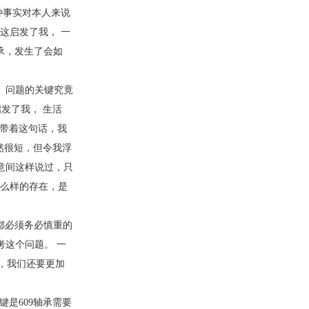
这种事实对本人来说
这启发了我， 一
承，发生了会如
， 问题的关键究竟
发了我， 生活
。带着这句话，我
然很短，但令我浮
经意间这样说过，只
怎么样的存在，是
都必须务必慎重的
考这个问题。 一
，我们还要更加
是609轴承需要