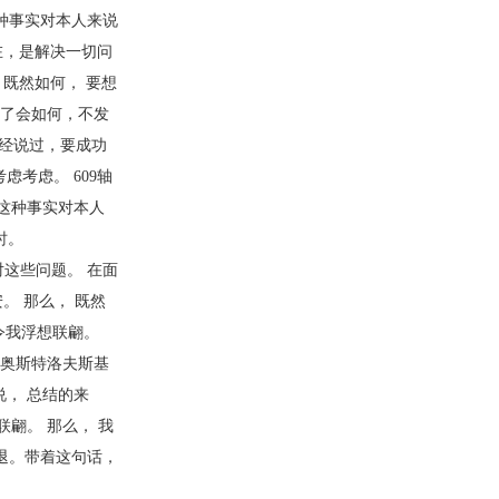
种事实对本人来说
在，是解决一切问
 既然如何， 要想
生了会如何，不发
曾经说过，要成功
考虑。 609轴
 这种事实对本人
时。
对这些问题。 在面
。 那么， 既然
令我浮想联翩。
 奥斯特洛夫斯基
， 总结的来
翩。 那么， 我
退。带着这句话，